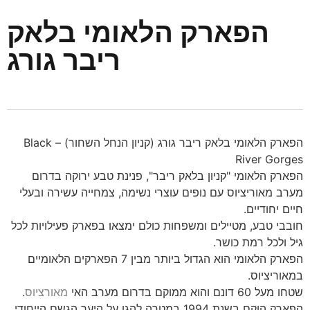
הפארק הלאומי בלאק
ריבר גורג
הפארק הלאומי בלאק ריבר גורג (קניון הנחל השחור) – Black
River Gorges
הפארק הלאומי "קניון בלאק ריבר", פנינת טבע ירוקה בדרום
מערב מאוריציוס עם נופים עוצרי נשימה, צמחייה עשירה ובעלי
חיים יחודיים.
חובבי טבע, מטיילים ומשפחות כולם ימצאו בפארק פעילויות לכל
גיל ולכל רמת כושר.
הפארק הלאומי הוא הגדול ביותר מבין 7 הפארקים הלאומיים
במאוריציוס.
שטחו מעל 60 דונם והוא ממוקם בדרום מערב האי
מאורציוס
.
הפארק הוקם בשנת 1994 במטרה להגן על היער הגשם הייחודי