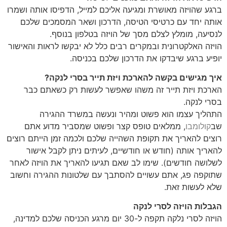
ברגע שהויזה מאושרת ומגיעה אליכם למייל, הדפיסו אותה ושמרו
אותה יחד עם כרטיסי הטיסה, הדרכון ושאר המסמכים שלכם
לנסיעה, מומלץ לצלם מסך של הויזה בטלפון בנוסף.
הויזה האלקטרונית ובמקרים רבים כלל לא יבקשו לראות והאישור
יופיע ברגע שיבדקו את הדרכון שלכם בכניסה.
איך מגישים בקשה להארכת ויזת תייר בסרי לנקה?
הארכת ויזת תייר זה משהו שאפשר לעשות רק כשאתם כבר
בסרי לנקה.
התהליך עצמו הוא פשוט ומהיר ונעשה במשרד ההגירה
שב
קולומבו
, ממלאים טופס קצר ופשוט שמסביר מדוע אתם
רוצים להאריך את תקופת השהייה שלכם ולכמה זמן הייתם רוצים
להאריך אותה (חודש או חודשיים, לעיתים ניתן לקבל אישור
לשלושה חודשים). שימו לב שאם תגיעו להאריך את הויזה לאחר
שתוקפה פג, אתם עשויים להסתבך עם שלטונות ההגירה וחשוב
שלא לעשות זאת.
הגבלות הויזה לסרי לנקה
הויזה לסרי נלקה תקפה ל-30 יום מרגע הכניסה שלכם למדינה,