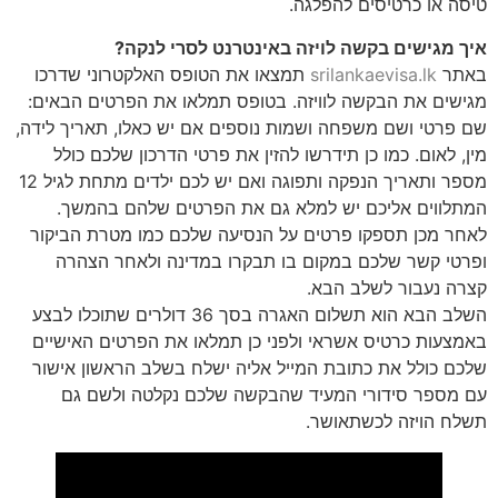
טיסה או כרטיסים להפלגה.
איך מגישים בקשה לויזה באינטרנט לסרי לנקה?
באתר
srilankaevisa.lk
תמצאו את הטופס האלקטרוני שדרכו
מגישים את הבקשה לוויזה. בטופס תמלאו את הפרטים הבאים:
שם פרטי ושם משפחה ושמות נוספים אם יש כאלו, תאריך לידה,
מין, לאום. כמו כן תידרשו להזין את פרטי הדרכון שלכם כולל
מספר ותאריך הנפקה ותפוגה ואם יש לכם ילדים מתחת לגיל 12
המתלווים אליכם יש למלא גם את הפרטים שלהם בהמשך.
לאחר מכן תספקו פרטים על הנסיעה שלכם כמו מטרת הביקור
ופרטי קשר שלכם במקום בו תבקרו במדינה ולאחר הצהרה
קצרה נעבור לשלב הבא.
השלב הבא הוא תשלום האגרה בסך 36 דולרים שתוכלו לבצע
באמצעות כרטיס אשראי ולפני כן תמלאו את הפרטים האישיים
שלכם כולל את כתובת המייל אליה ישלח בשלב הראשון אישור
עם מספר סידורי המעיד שהבקשה שלכם נקלטה ולשם גם
תשלח הויזה לכשתאושר.